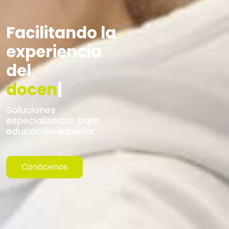
Facilitando la
experiencia
del
docente.
|
Soluciones
especializadas para
educación superior.
Conócenos